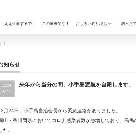
ええ仕事するで！
この道来てな！
おもろい釣り場じゃ！
釣った
ます。
お知らせ
来年から当分の間、小手島渡航を自粛します。
12.24
2020
12月24日、小手島自治会長から緊急連絡がありました。
岡山・香川両県においてコロナ感染者数が急増しており、島民
した。