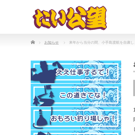
Home
お知らせ
来年から当分の間、小手島渡航を自粛し