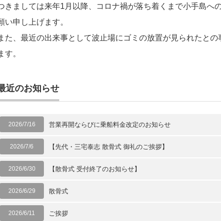
つきましては来年1月以降、コロナ禍が落ち着くまで小手島へ
願い申し上げます。
また、最近の出来事として波止場にゴミの放置が見られたとの
ます。
最近のお知らせ
2026/7/16
営業再開ならびに乗船料金改定のお知らせ
2026/7/6
【先代・三宅泰志 散骨式 御礼のご挨拶】
2026/6/30
【散骨式 受付終了のお知らせ】
2026/6/29
散骨式
2026/6/11
ご挨拶