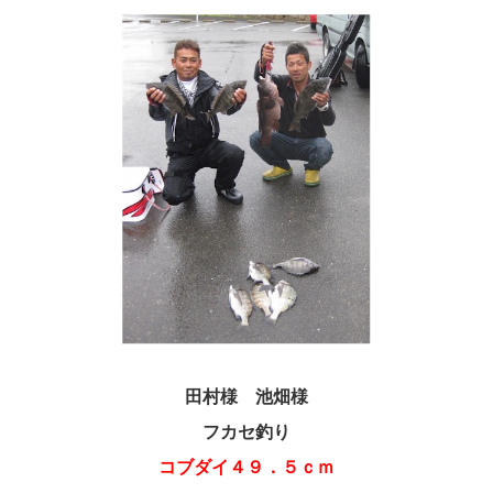
田村様 池畑様
フカセ釣り
コブダイ４９．５ｃｍ