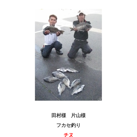
田村様 片山様
フカセ釣り
チヌ