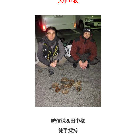
大中11枚
時信様＆田中様
徒手採捕