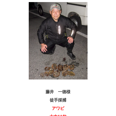
藤井 一徳様
徒手採捕
アワビ