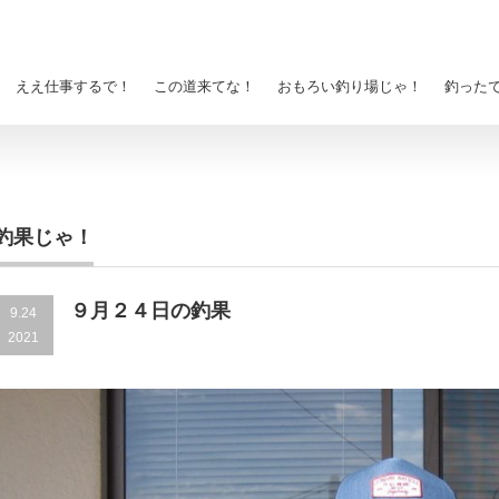
ええ仕事するで！
この道来てな！
おもろい釣り場じゃ！
釣った
釣果じゃ！
９月２４日の釣果
9.24
2021