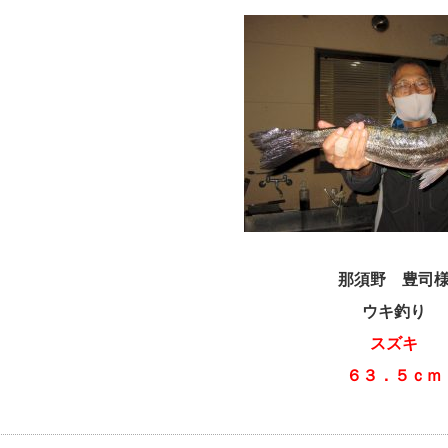
那須野 豊司
ウキ釣り
スズキ
６３．５ｃｍ