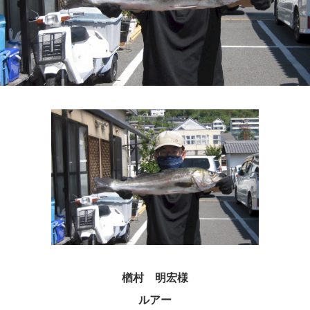
楢村 明宏様
ルアー