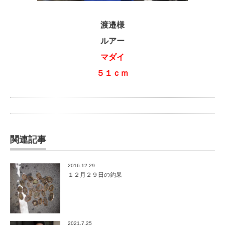
渡邉様
ルアー
マダイ
５１ｃｍ
関連記事
2016.12.29
１２月２９日の釣果
2021.7.25