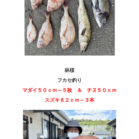
林様
フカセ釣り
マダイ５０ｃｍ～５枚 ＆ チヌ５０ｃｍ
スズキ６２ｃｍ～３本