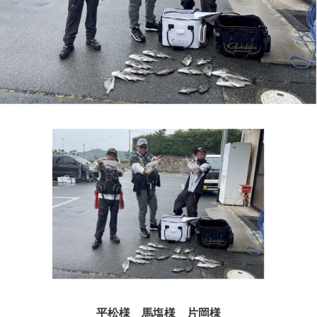
平松様 馬塩様 片岡様