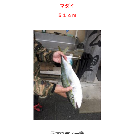
マダイ
５１ｃｍ
元アウディー様