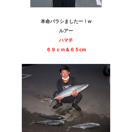
本命バラシましたー！w
ルアー
ハマチ
６９ｃｍ＆６５cm