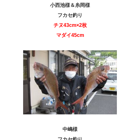
小西池様＆糸岡様
フカセ釣り
チヌ43cm×2枚
マダイ45cm
中嶋様
フカセ釣り