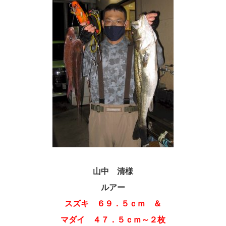
山中 清様
ルアー
スズキ ６９．５ｃｍ ＆
マダイ ４７．５ｃｍ～２枚