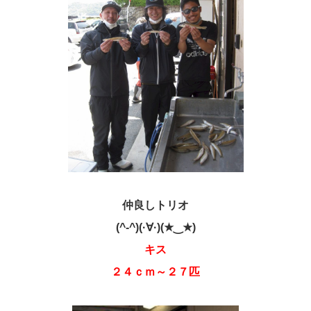
仲良しトリオ
(^-^)(·∀·)(★‿★)
キス
２４ｃｍ～２７匹