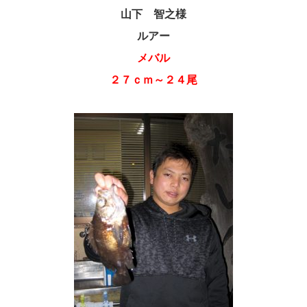
山下 智之様
ルアー
メバル
２７ｃｍ～２４尾