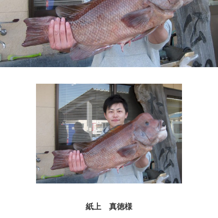
紙上 真徳様