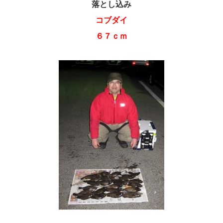
落とし込み
コブダイ
６７ｃｍ