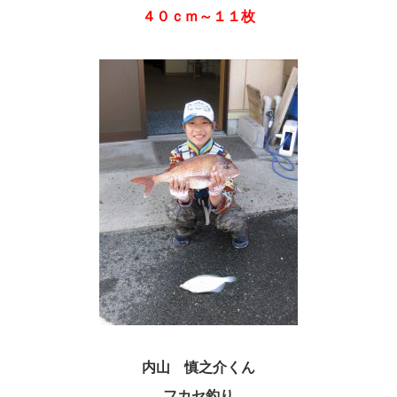
４０ｃｍ～１１枚
内山 慎之介くん
フカセ釣り