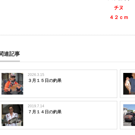
チヌ
４２ｃｍ
関連記事
2026.3.15
３月１５日の釣果
2019.7.14
７月１４日の釣果