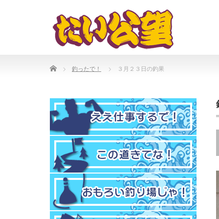
Home
釣ったで！
３月２３日の釣果