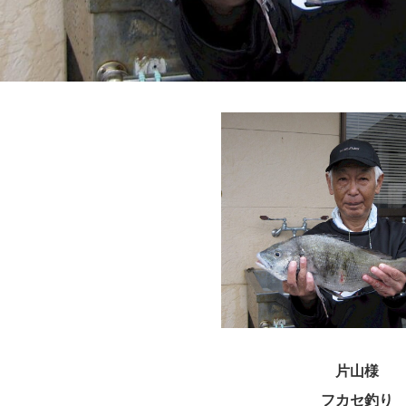
片山様
フカセ釣り