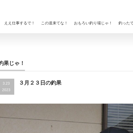
ええ仕事するで！
この道来てな！
おもろい釣り場じゃ！
釣った
釣果じゃ！
３月２３日の釣果
3.23
2023