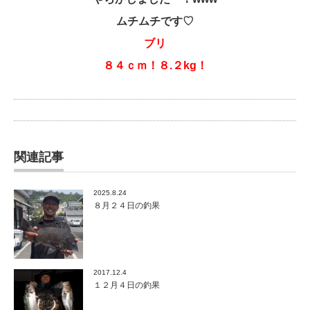
ムチムチです♡
ブリ
８４ｃｍ！８.２kg！
関連記事
2025.8.24
８月２４日の釣果
2017.12.4
１２月４日の釣果