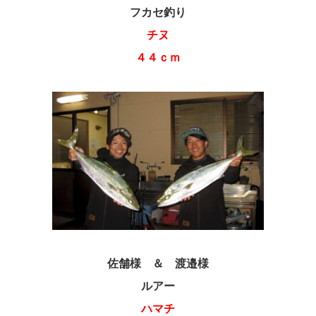
フカセ釣り
チヌ
４４ｃｍ
佐舗様 ＆ 渡邉様
ルアー
ハマチ