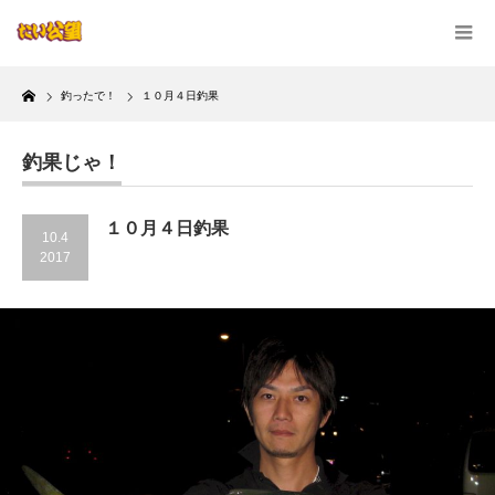
Home
釣ったで！
１０月４日釣果
釣果じゃ！
１０月４日釣果
10.4
2017