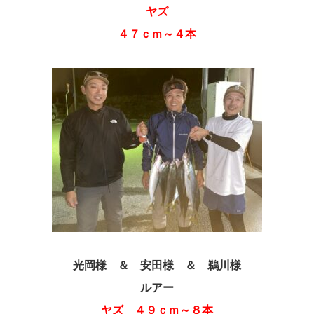
ヤズ
４７ｃｍ～４本
光岡様 ＆ 安田様 ＆ 鵜川様
ルアー
ヤズ ４９ｃｍ～８本