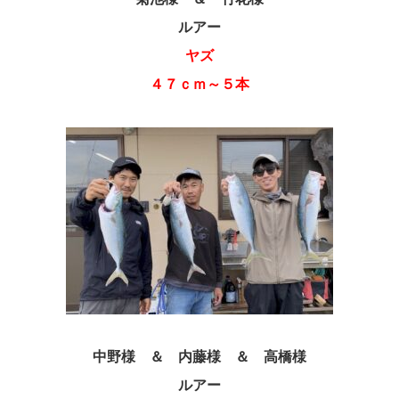
ルアー
ヤズ
４７ｃｍ～５本
中野様 ＆ 内藤様 ＆ 高橋様
ルアー