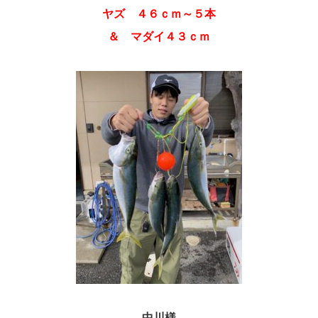
ヤズ ４６ｃｍ～５本
＆ マダイ４３ｃｍ
中川様