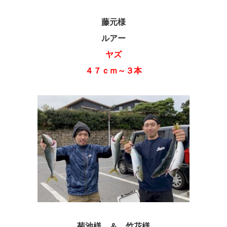
藤元様
ルアー
ヤズ
４７ｃｍ～３本
菊池様 ＆ 竹花様