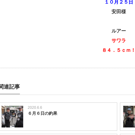
１０月２５日
安田様
ルアー
サワラ
８４．５ｃｍ
関連記事
2020.6.6
６月６日の釣果