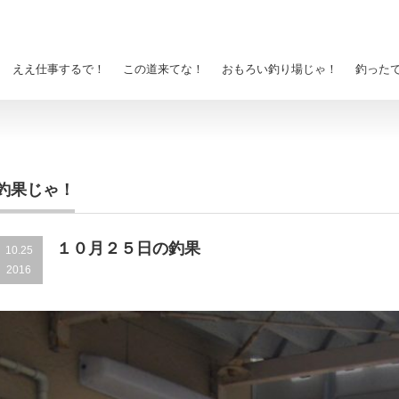
ええ仕事するで！
この道来てな！
おもろい釣り場じゃ！
釣った
釣果じゃ！
１０月２５日の釣果
10.25
2016