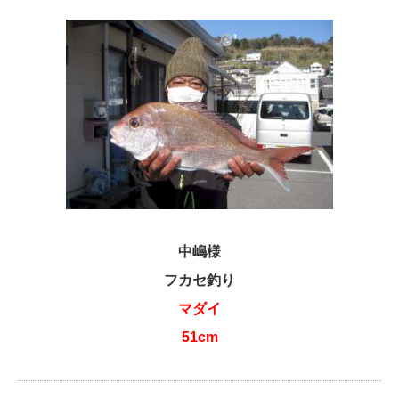
中嶋様
フカセ釣り
マダイ
51cm