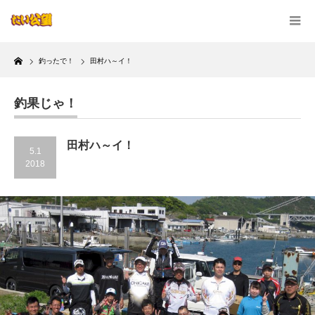
Home
釣ったで！
田村ハ～イ！
釣果じゃ！
田村ハ～イ！
5.1
2018